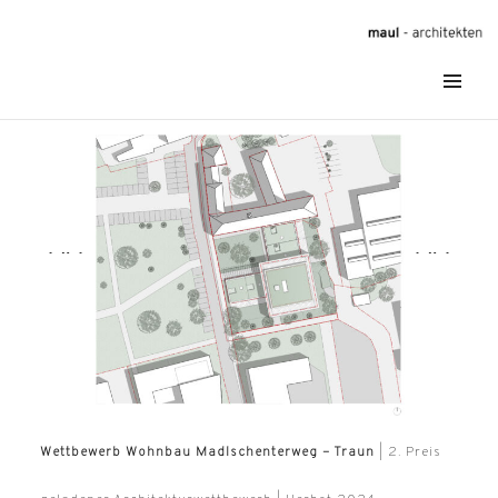
maul – architekten | wien | attersee
MENÜ
Wettbewerb Wohnbau Madlschenterweg – Traun
| 2. Preis